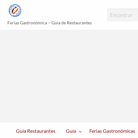
Guías Gastronómi
Ferias Gastronómica – Guia de Restaurantes
erias
Platos
Blog
astronómicas
Populares
Guía Restaurantes
Guía
Ferias Gastronómicas