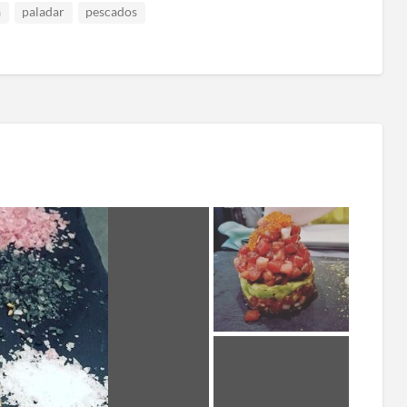
a
paladar
pescados