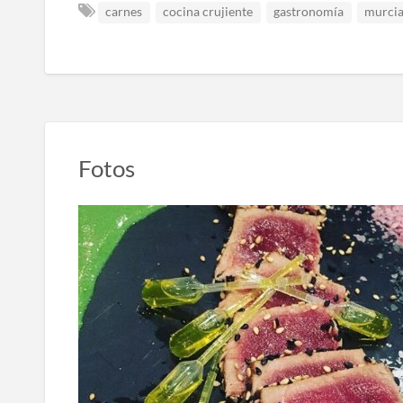
carnes
cocina crujiente
gastronomía
murci
Fotos