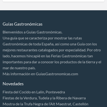
Cocina creativa y de mercado
Cocina Internacional
Cocina marinera
Guías Gastronómicas
Cocina Mediterránea
Bienvenidos a Guías Gastronómicas.
Cocina regional
Una guía que se caracteriza por mostrar las rutas
Cocina tradicional
Gastronómicas de toda España, así como una Guía con los
mejores restaurantes catalogados por especialidad. Por otro
Comida vasconavarra
lado, hacemos hincapié en las Ferias Gastronómicas tan
Marisquerías
importantes para dar a conocer los productos de la tierra y el
Sidrerías
mar de nuestro país.
Más información en GuiasGastronomicas.com
Sushi
Novedades
Gourmet
Fiesta del Cocido en Lalín, Pontevedra
Ibéricos
Fiestas de la Verdura, Tudela y la Ribera de Navarra
Restaurante italiano
Mostra de la Trufa Negra de l’Alt Maestrat, Castellón