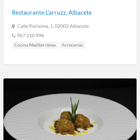
Restaurante L’arruzz, Albacete
Calle Purísima, 1, 02002 Albacete
967 210 996
Cocina Mediterránea
Arrocerías
Restaurantes Albacete