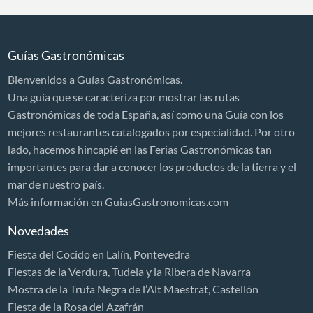
Cocina Internacional
Cocina marinera
Guías Gastronómicas
Cocina Mediterránea
Bienvenidos a Guías Gastronómicas.
Cocina regional
Una guía que se caracteriza por mostrar las rutas
Cocina tradicional
Gastronómicas de toda España, así como una Guía con los
mejores restaurantes catalogados por especialidad. Por otro
Comida vasconavarra
lado, hacemos hincapié en las Ferias Gastronómicas tan
Marisquerías
importantes para dar a conocer los productos de la tierra y el
Sidrerías
mar de nuestro país.
Más información en GuiasGastronomicas.com
Sushi
Novedades
Gourmet
Fiesta del Cocido en Lalín, Pontevedra
Ibéricos
Fiestas de la Verdura, Tudela y la Ribera de Navarra
Restaurante italiano
Mostra de la Trufa Negra de l’Alt Maestrat, Castellón
Pizzerías
Fiesta de la Rosa del Azafrán