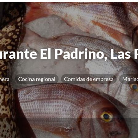
rante El Padrino, Las
nera
Cocina regional
Comidas de empresa
Maris