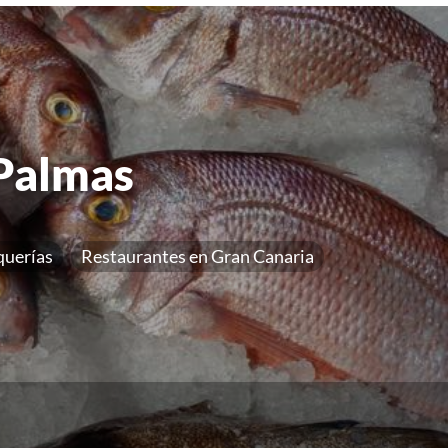
 Palmas
querías
Restaurantes en Gran Canaria