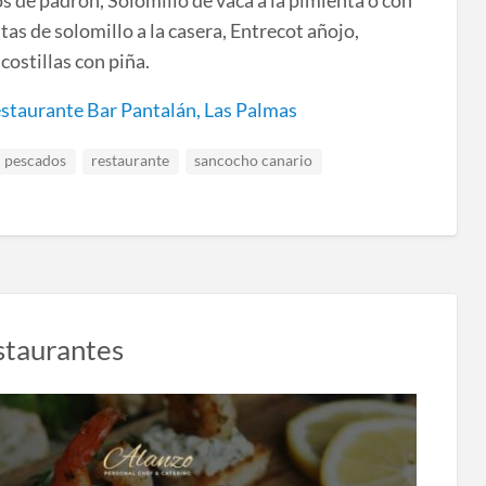
s de padrón, Solomillo de vaca a la pimienta o con
as de solomillo a la casera, Entrecot añojo,
costillas con piña.
staurante Bar Pantalán, Las Palmas
pescados
restaurante
sancocho canario
staurantes