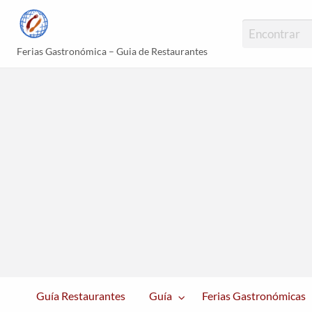
Guías Gastronómi
Ferias Gastronómica – Guia de Restaurantes
erias
Platos
Blog
astronómicas
Populares
Guía Restaurantes
Guía
Ferias Gastronómicas