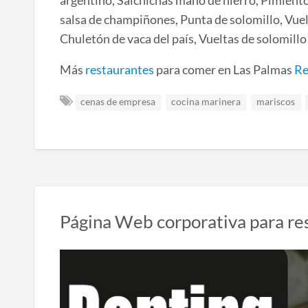
argentino, Salchichas mano de hierro, Pimiento
salsa de champiñones, Punta de solomillo, Vuelt
Chuletón de vaca del país, Vueltas de solomillo 
Más
restaurantes
para comer en Las Palmas
Re
cenas de empresa
cocina marinera
mariscos
Página Web corporativa para re