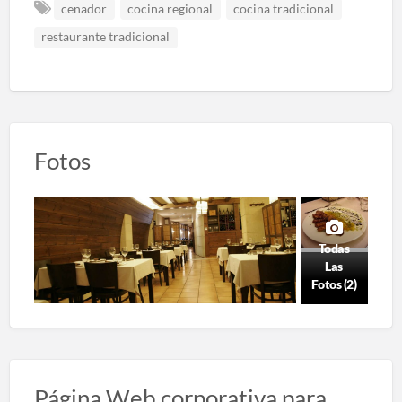
cenador
cocina regional
cocina tradicional
restaurante tradicional
Fotos
Todas
Las
Fotos (2)
Página Web corporativa para