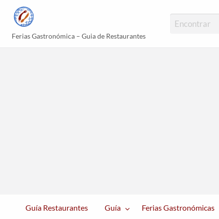
Guías Gastronómi
Ferias Gastronómica – Guia de Restaurantes
erias
Platos
Blog
astronómicas
Populares
Guía Restaurantes
Guía
Ferias Gastronómicas