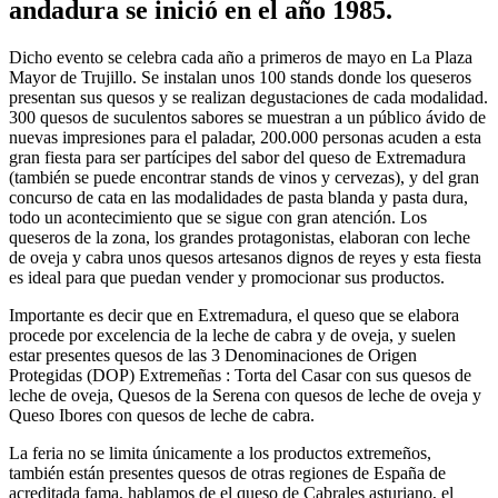
andadura se inició en el año 1985.
Dicho evento se celebra cada año a primeros de mayo en La Plaza
Mayor de Trujillo. Se instalan unos 100 stands donde los queseros
presentan sus quesos y se realizan degustaciones de cada modalidad.
300 quesos de suculentos sabores se muestran a un público ávido de
nuevas impresiones para el paladar, 200.000 personas acuden a esta
gran fiesta para ser partícipes del sabor del queso de Extremadura
(también se puede encontrar stands de vinos y cervezas), y del gran
concurso de cata en las modalidades de pasta blanda y pasta dura,
todo un acontecimiento que se sigue con gran atención. Los
queseros de la zona, los grandes protagonistas, elaboran con leche
de oveja y cabra unos quesos artesanos dignos de reyes y esta fiesta
es ideal para que puedan vender y promocionar sus productos.
Importante es decir que en Extremadura, el queso que se elabora
procede por excelencia de la leche de cabra y de oveja, y suelen
estar presentes quesos de las 3 Denominaciones de Origen
Protegidas (DOP) Extremeñas : Torta del Casar con sus quesos de
leche de oveja, Quesos de la Serena con quesos de leche de oveja y
Queso Ibores con quesos de leche de cabra.
La feria no se limita únicamente a los productos extremeños,
también están presentes quesos de otras regiones de España de
acreditada fama, hablamos de el queso de Cabrales asturiano, el