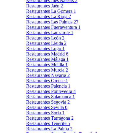
Restaurantes Illes Balears
2
Restaurantes Jaén
2
Restaurantes La Gomera
1
Restaurantes La Rioja
2
Restaurantes Las Palmas
27
Restaurantes Fuerteventura
1
Restaurantes Lanzarote
1
Restaurantes León
2
Restaurantes Lleida
2
Restaurantes Lugo
1
Restaurantes Madrid
6
Restaurantes Málaga
1
Restaurantes Melilla
1
Restaurantes Murcia
2
Restaurantes Navarra
2
Restaurantes Orense
1
Restaurantes Palencia
1
Restaurantes Pontevedra
4
Restaurantes Salamanca
1
Restaurantes Segovia
2
Restaurantes Sevilla
0
Restaurantes Soria
1
Restaurantes Tarragona
2
Restaurantes Tenerife
5
Restaurantes La Palma
2