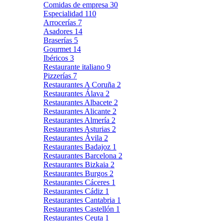
Comidas de empresa
30
Especialidad
110
Arrocerías
7
Asadores
14
Braserías
5
Gourmet
14
Ibéricos
3
Restaurante italiano
9
Pizzerías
7
Restaurantes A Coruña
2
Restaurantes Álava
2
Restaurantes Albacete
2
Restaurantes Alicante
2
Restaurantes Almería
2
Restaurantes Asturias
2
Restaurantes Ávila
2
Restaurantes Badajoz
1
Restaurantes Barcelona
2
Restaurantes Bizkaia
2
Restaurantes Burgos
2
Restaurantes Cáceres
1
Restaurantes Cádiz
1
Restaurantes Cantabria
1
Restaurantes Castellón
1
Restaurantes Ceuta
1