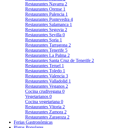
Restaurantes Navarra
2
Restaurantes Orense
1
Restaurantes Palencia
1
Restaurantes Pontevedra
4
Restaurantes Salamanca
1
Restaurantes Segovia
2
Restaurantes Sevilla
0
Restaurantes Soria
1
Restaurantes Tarragona
2
Restaurantes Tenerife
5
Restaurantes La Palma
2
Restaurantes Santa Cruz de Tenerife
2
Restaurantes Teruel
1
Restaurantes Toledo
1
Restaurantes Valencia
3
Restaurantes Valladolid
1
Restaurantes Veganos
2
Cocina crudivegana
0
Vegetarianos
0
Cocina vegetariana
0
Restaurantes Vitoria
2
Restaurantes Zamora
2
Restaurantes Zaragoza
2
Ferias Gastronómicas
Platos Populares