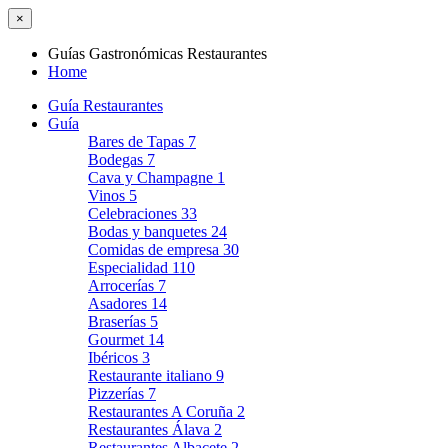
×
Guías Gastronómicas Restaurantes
Home
Guía Restaurantes
Guía
Bares de Tapas
7
Bodegas
7
Cava y Champagne
1
Vinos
5
Celebraciones
33
Bodas y banquetes
24
Comidas de empresa
30
Especialidad
110
Arrocerías
7
Asadores
14
Braserías
5
Gourmet
14
Ibéricos
3
Restaurante italiano
9
Pizzerías
7
Restaurantes A Coruña
2
Restaurantes Álava
2
Restaurantes Albacete
2