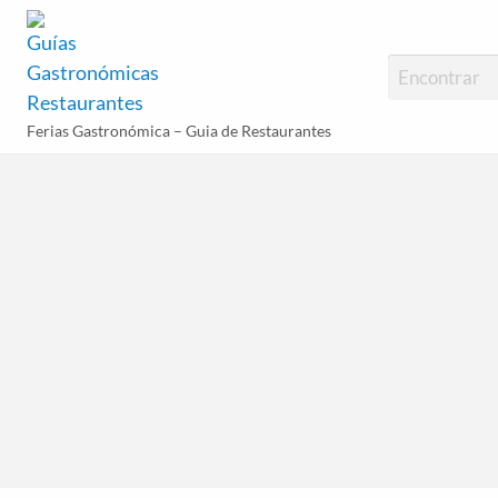
Guías Gastronómi
Ferias Gastronómica – Guia de Restaurantes
rias
Platos
Blog
stronómicas
Populares